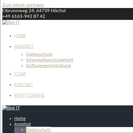
Zum Inhalt springen
Obrunnweg 24; 64739 Höchst
+49 6163-943 87 42
über info
HOME
ANGEBOT
Datenschutz
Informationssicherheit
Softwareentwicklung
TEAM
KONTAKT
KRYPTOGRAFIE
Home
Angebot
Datenschutz